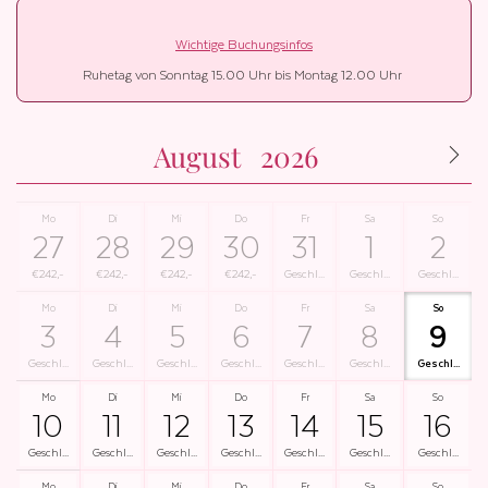
Wichtige Buchungsinfos
Ruhetag von Sonntag 15.00 Uhr bis Montag 12.00 Uhr
August
2026
Mo
Di
Mi
Do
Fr
Sa
So
27
28
29
30
31
1
2
€242,-
€242,-
€242,-
€242,-
Geschl...
Geschl...
Geschl...
Mo
Di
Mi
Do
Fr
Sa
So
3
4
5
6
7
8
9
Geschl...
Geschl...
Geschl...
Geschl...
Geschl...
Geschl...
Geschl...
Mo
Di
Mi
Do
Fr
Sa
So
10
11
12
13
14
15
16
Geschl...
Geschl...
Geschl...
Geschl...
Geschl...
Geschl...
Geschl...
Mo
Di
Mi
Do
Fr
Sa
So